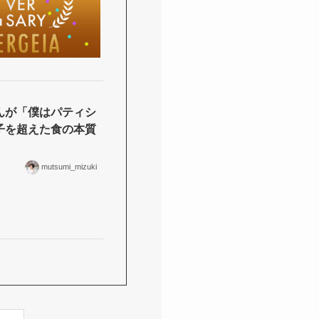
んが「僕はパティシ
子を超えた食の本質
mutsumi_mizuki