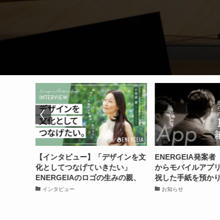
ザインを文
ENERGEIA発案者「木坂健宣」
『音声配信部』
たい」
からモバイルアプリのリリースを
ビュー！音声配
の生みの親、
祝した手紙を預かりました
国を旅するライ
小笠原愛
て語ってもらっ
お知らせ
インタビュー