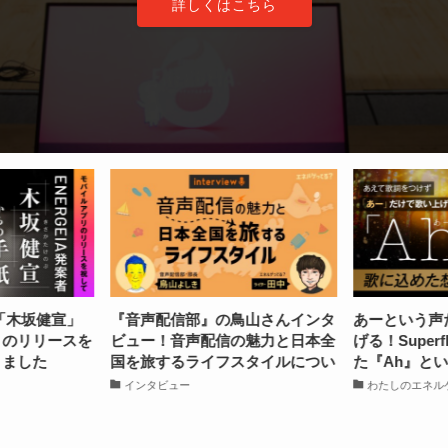
詳しくはこちら
の鳥山さんインタ
あーという声だけで3分半歌い上
うまいパ
信の魅力と日本全
げる！Superflyの歌唱力が極まっ
パスタを
フスタイルについ
た『Ah』という曲がすごいんで
の妻を唸
た
す
ント
わたしのエネルゲってる
わたしのエ