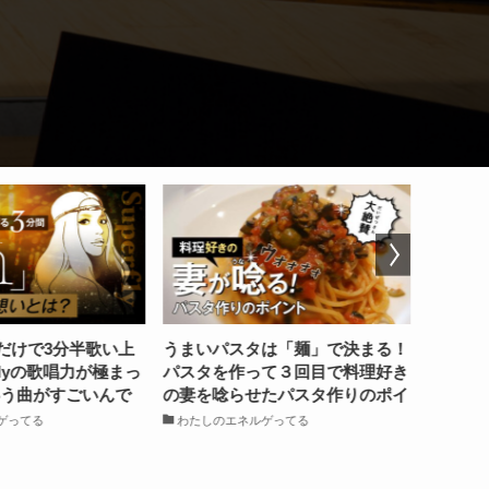
スタは「麺」で決まる！
TVの嵐で満足しているなんても
EN
作って３回目で料理好き
ったいない！ファン歴14年のガチ
活を
らせたパスタ作りのポイ
ヲタが語る本当の『嵐』の楽しみ
培ま
方
アッ
ネルゲってる
わたしのエネルゲってる
部